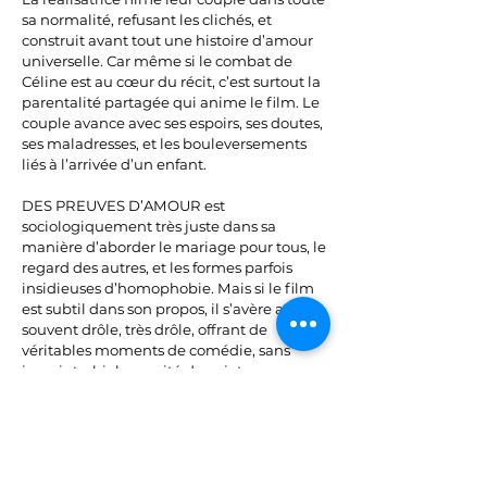
sa normalité, refusant les clichés, et
construit avant tout une histoire d’amour
universelle. Car même si le combat de
Céline est au cœur du récit, c’est surtout la
parentalité partagée qui anime le film. Le
couple avance avec ses espoirs, ses doutes,
ses maladresses, et les bouleversements
liés à l’arrivée d’un enfant.
DES PREUVES D’AMOUR est
sociologiquement très juste dans sa
manière d’aborder le mariage pour tous, le
regard des autres, et les formes parfois
insidieuses d’homophobie. Mais si le film
est subtil dans son propos, il s’avère aussi
souvent drôle, très drôle, offrant de
véritables moments de comédie, sans
jamais trahir la gravité du sujet.
Il y a deux ans, je prédisais le César du
meilleur espoir pour Ella Rumpf pour LE
THÉORÈME DE MARGUERITE, et elle
confirme ici tout son talent : elle porte la