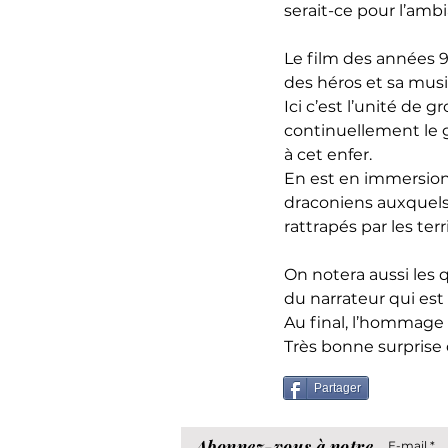
serait-ce pour l’ambi
Le film des années 9
des héros et sa mus
Ici c’est l’unité de 
continuellement le g
à cet enfer.
En est en immersion 
draconiens auxquels
rattrapés par les ter
On notera aussi les 
du narrateur qui est
Au final, l’hommage 
Très bonne surprise
Partager
Abonnez-vous à notre
E-mail