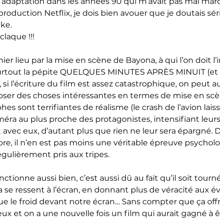
ne adaptation dans les années 90 qui m’avait pas mal marq
e production Netflix, je dois bien avouer que je doutais 
ake.
laque !!!
mier lieu par la mise en scène de Bayona, à qui l’on doit l
urtout la pépite QUELQUES MINUTES APRÈS MINUIT (e
 l’écriture du film est assez catastrophique, on peut a
oser des choses intéressantes en termes de mise en scè
es sont terrifiantes de réalisme (le crash de l’avion laiss
caméra au plus proche des protagonistes, intensifiant leu
 avec eux, d’autant plus que rien ne leur sera épargné. D
 gore, il n’en est pas moins une véritable épreuve psychol
égulièrement pris aux tripes.
nctionne aussi bien, c’est aussi dû au fait qu’il soit tour
a se ressent à l’écran, en donnant plus de véracité aux 
ue le froid devant notre écran… Sans compter que ça of
et on a une nouvelle fois un film qui aurait gagné à êt