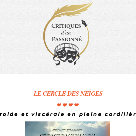
LE CERCLE DES NEIGES
❤️❤️❤️❤️
roide et viscérale en pleine cordillè