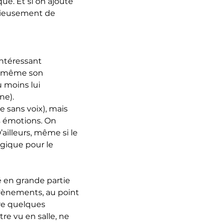
ué. Et si on ajoute
sérieusement de
’intéressant
t même son
u moins lui
ne).
e sans voix), mais
rs émotions. On
’ailleurs, même si le
ogique pour le
né en grande partie
évènements, au point
fre quelques
re vu en salle, ne