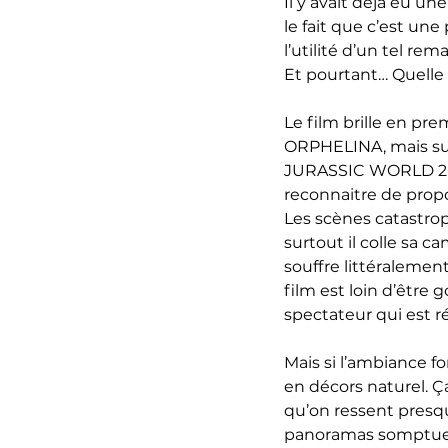
Il y avait déjà eu u
le fait que c’est un
l’utilité d’un tel rem
Et pourtant… Quelle c
Le film brille en pre
ORPHELINA, mais s
JURASSIC WORLD 2, si
reconnaitre de prop
Les scènes catastroph
surtout il colle sa 
souffre littéralement
film est loin d’être
spectateur qui est r
Mais si l’ambiance fo
en décors naturel. Ç
qu’on ressent presq
panoramas somptueux 