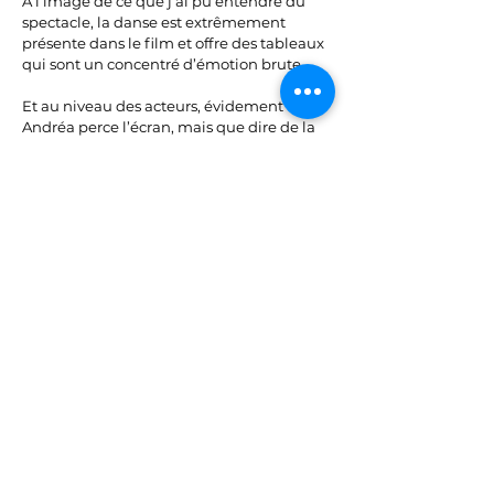
A l’image de ce que j’ai pu entendre du
spectacle, la danse est extrêmement
présente dans le film et offre des tableaux
qui sont un concentré d’émotion brute
Et au niveau des acteurs, évidement
Andréa perce l’écran, mais que dire de la
prestation sidérante de Karin Viard dans
son rôle de mère exécrable.
Ce film est une leçon de vie et de
résilience, poignant sans jamais être dans
le tire larmes et rien que pour ça il mérite
d’être vu.
Mon seul regret, être allé le voir seul, car
forcément, tu en ressors chamboulé, mais
aussi plein d’espoir avec une folle envie
d’en discuter.
Alors merci Andréa Bescond pour ce
GRAND moment de cinéma.
Partager