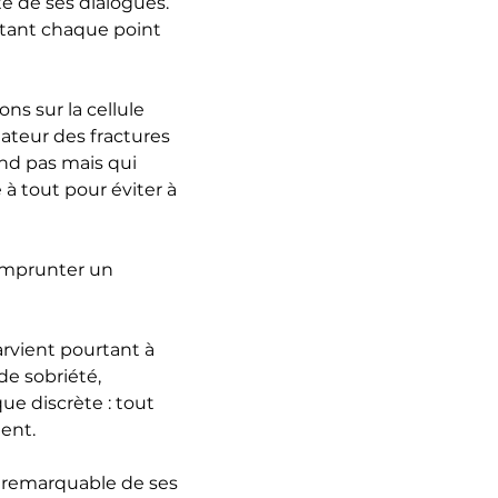
nte de ses dialogues.
ctant chaque point
ons sur la cellule
lateur des fractures
end pas mais qui
 à tout pour éviter à
 emprunter un
arvient pourtant à
de sobriété,
ue discrète : tout
ent.
se remarquable de ses