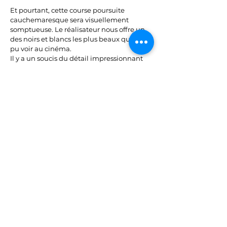
Et pourtant, cette course poursuite
cauchemaresque sera visuellement
somptueuse. Le réalisateur nous offre un
des noirs et blancs les plus beaux que j'ai
pu voir au cinéma.
Il y a un soucis du détail impressionnant
dans les cadres, les éclairages et les
ombres.
D'autant plus qu'il y a un travail assez
dingue sur la profondeur de champs et on
se rend souvent compte que tout semble
curieusement net à l'écran.
Il y a constamment un contraste saisissant
entre la beauté des images et l'horreur
qu'elles nous renvoient.
Un polar radical, sans espoir, d'une
noirceur édifiante. Une expérience
sensorielle qui plonge le spectateur dans
les limbes de l'âme humaine...
Partager