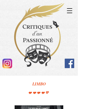
LIMBO
❤️❤️❤️❤️💛