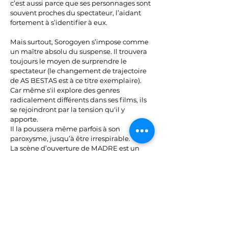
c’est aussi parce que ses personnages sont
souvent proches du spectateur, l’aidant
fortement à s’identifier à eux.
Mais surtout, Sorogoyen s’impose comme
un maître absolu du suspense. Il trouvera
toujours le moyen de surprendre le
spectateur (le changement de trajectoire
de AS BESTAS est à ce titre exemplaire).
Car même s'il explore des genres
radicalement différents dans ses films, ils
se rejoindront par la tension qu'il y
apporte.
Il la poussera même parfois à son
paroxysme, jusqu’à être irrespirable.
La scène d’ouverture de MADRE est un
chef d’œuvre à elle seule, mais je pourrai
aussi citer la partie de Trivial Poursuit
d’ANTISISTURBIOS, ou la scène du bar
dans AS BESTAS.
Une autre de ses signatures est l'utilisation
des plans séquences. Ils ne seront jamais
accessoires, et tous plus bluffant les uns