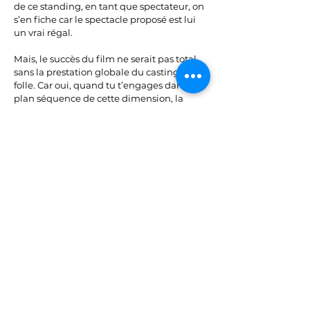
de ce standing, en tant que spectateur, on
s’en fiche car le spectacle proposé est lui
un vrai régal.
Mais, le succès du film ne serait pas total
sans la prestation globale du casting assez
folle. Car oui, quand tu t’engages dans un
plan séquence de cette dimension, la
moindre erreur peu plomber l’œuvre. Mais
les acteurs sont vraiment au diapason et
d’une justesse remarquable, tout en
livrant une débauche d’énergie et
quelques moments d’une grande
intensité dramatique.
Et même si notre Chef est interprété par
un Stephen Graham impressionnant, celle
qui à mon sens crève l’écran est son
adjointe, jouée par une Vinette Robinson
qui nous livre surement les passages les
plus marquants de cette expérience.
Car oui, THE CHEF, c’est vraiment une
expérience cinématographique rare, qui
perdra énormément de sa saveur sur une