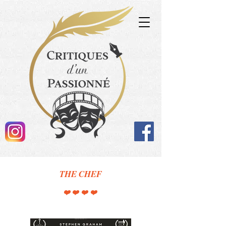
THE CHEF
❤️❤️❤️❤️