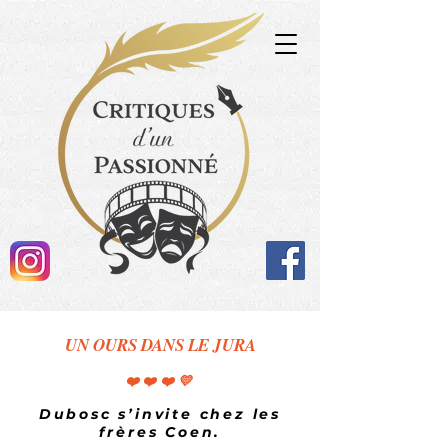
UN OURS DANS LE JURA
❤️❤️❤️💛
Dubosc s’invite chez les
frères Coen.