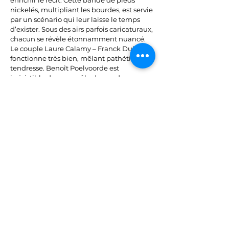
enrichir le récit. Cette bande de pieds
nickelés, multipliant les bourdes, est servie
par un scénario qui leur laisse le temps
d’exister. Sous des airs parfois caricaturaux,
chacun se révèle étonnamment nuancé.
Le couple Laure Calamy – Franck Dubosc
fonctionne très bien, mêlant pathétique et
tendresse. Benoît Poelvoorde est
irrésistible dans son rôle de gendarme
aussi maladroit dans son métier que dans
son rôle de père.
Certes, le film n’est pas exempt de défauts
: quelques facilités scénaristiques et un
dernier acte un peu moins abouti laissent
un léger goût d’inachevé. Mais cela
n’entame en rien le plaisir que procure
cette comédie caustique, jubilatoire et
délicieusement amorale.
Pour ce début d’année, Franck Dubosc
relève haut la main le défi et signe un film
aussi audacieux que jubilatoire.