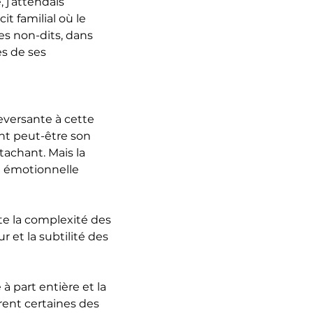
 j’attendais
t familial où le
les non-dits, dans
s de ses
eversante à cette
ant peut-être son
tachant. Mais la
ce émotionnelle
te la complexité des
r et la subtilité des
 à part entière et la
rent certaines des