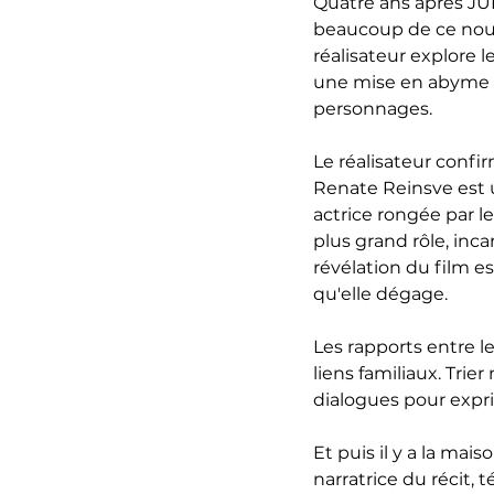
Quatre ans après JUL
beaucoup de ce nouve
réalisateur explore l
une mise en abyme o
personnages.
Le réalisateur confi
Renate Reinsve est u
actrice rongée par l
plus grand rôle, inc
révélation du film e
qu'elle dégage.
Les rapports entre l
liens familiaux. Trier
dialogues pour expr
Et puis il y a la mai
narratrice du récit,