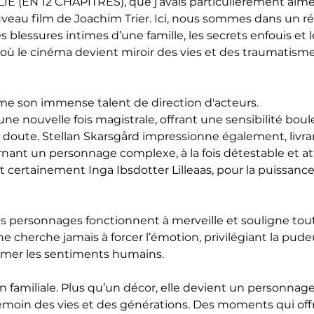
IE (EN 12 CHAPITRES), que j’avais particulièrement aimé,
au film de Joachim Trier. Ici, nous sommes dans un réci
es blessures intimes d’une famille, les secrets enfouis et 
ù le cinéma devient miroir des vies et des traumatisme
rme son immense talent de direction d'acteurs.
ne nouvelle fois magistrale, offrant une sensibilité boul
e doute. Stellan Skarsgård impressionne également, livr
arnant un personnage complexe, à la fois détestable et at
st certainement Inga Ibsdotter Lilleaas, pour la puissan
es personnages fonctionnent à merveille et souligne tou
 ne cherche jamais à forcer l’émotion, privilégiant la pudeu
imer les sentiments humains.
son familiale. Plus qu’un décor, elle devient un personnage
 témoin des vies et des générations. Des moments qui off