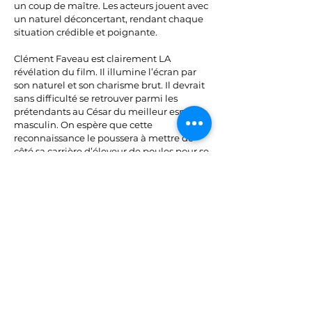
un coup de maître. Les acteurs jouent avec
un naturel déconcertant, rendant chaque
situation crédible et poignante.
Clément Faveau est clairement LA
révélation du film. Il illumine l’écran par
son naturel et son charisme brut. Il devrait
sans difficulté se retrouver parmi les
prétendants au César du meilleur espoir
masculin. On espère que cette
reconnaissance le poussera à mettre de
côté sa carrière d’éleveur de poules pour se
consacrer au cinéma, qui semble lui ouvrir
un avenir des plus prometteurs.
À ses côtés, Maïwène Barthelemy incarne
un personnage féminin fort dans cet
univers d’hommes. Elle campe son rôle
avec une assurance rare, et son duo avec
Faveau fonctionne à merveille. Ensemble,
ils offrent une relation à la fois touchante,
drôle et pleine de maladresse.
Et enfin, il y a Luna Garret, la cerise sur le