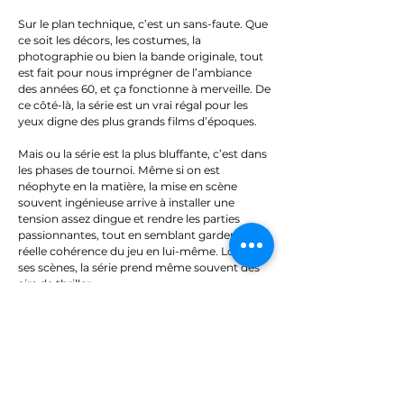
Sur le plan technique, c’est un sans-faute. Que
ce soit les décors, les costumes, la
photographie ou bien la bande originale, tout
est fait pour nous imprégner de l’ambiance
des années 60, et ça fonctionne à merveille. De
ce côté-là, la série est un vrai régal pour les
yeux digne des plus grands films d’époques.
Mais ou la série est la plus bluffante, c’est dans
les phases de tournoi. Même si on est
néophyte en la matière, la mise en scène
souvent ingénieuse arrive à installer une
tension assez dingue et rendre les parties
passionnantes, tout en semblant garder une
réelle cohérence du jeu en lui-même. Lors de
ses scènes, la série prend même souvent des
airs de thriller.
Et comment ne pas parler de Anya Taylor-Joy,
qui magnétise l’écran et offre une partition
magistrale et d’une justesse incroyable. J’avais
beau avoir vu l’actrice dans quelques rôles au
cinéma, elle ne m’avait jamais marquée, mais
son jeu est ici impressionnant et la série doit