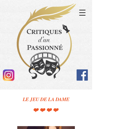
LE JEU DE LA DAME
❤️❤️❤️❤️