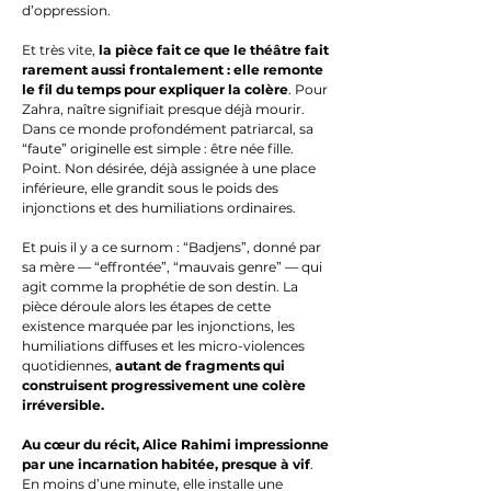
d’oppression.
Et très vite,
la pièce fait ce que le théâtre fait
rarement aussi frontalement : elle remonte
le fil du temps pour expliquer la colère
. Pour
Zahra, naître signifiait presque déjà mourir.
Dans ce monde profondément patriarcal, sa
“faute” originelle est simple : être née fille.
Point. Non désirée, déjà assignée à une place
inférieure, elle grandit sous le poids des
injonctions et des humiliations ordinaires.
Et puis il y a ce surnom : “Badjens”, donné par
sa mère — “effrontée”, “mauvais genre” — qui
agit comme la prophétie de son destin. La
pièce déroule alors les étapes de cette
existence marquée par les injonctions, les
humiliations diffuses et les micro-violences
quotidiennes,
autant de fragments qui
construisent progressivement une colère
irréversible.
Au cœur du récit, Alice Rahimi impressionne
par une incarnation habitée, presque à vif
.
En moins d’une minute, elle installe une