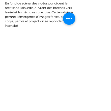
En fond de scène, des vidéos ponctuent le
récit sans l’alourdir, ouvrant des brèches vers
le réel et la mémoire collective. Cette sobriété
permet l’émergence d’images fortes, où
corps, parole et projection se répondent avec
intensité.
Peu à peu, le récit individuel bascule en cri
collectif.
Badjens
devient un hommage à
toutes ces femmes à qui l’on refuse le droit
d’exister pleinement, de disposer de leur
corps, de vivre libres.
Un spectacle tendu, frontal, sans
échappatoire. Un cri puissant qui laisse une
trace indélébile.