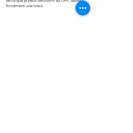
de ce que je peux découvrir au OFF, laissera
forcément une trace.
Découvrez d'autres spectacles
Mon guide du OFF
Partager
Abonnez-vous à notre
liste de diffusion