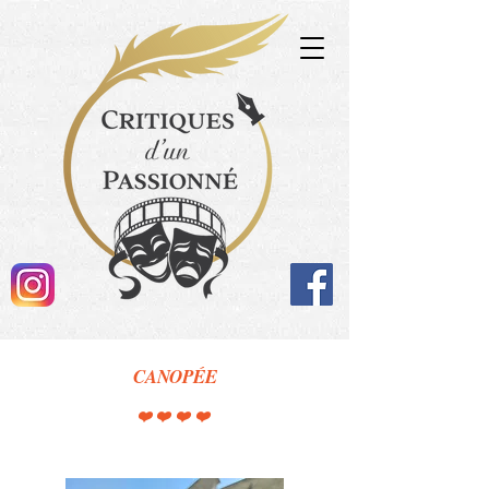
CANOPÉE
❤️❤️❤️❤️