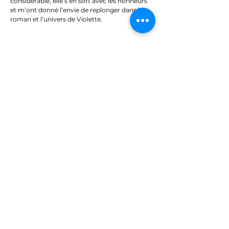
considérable, elle s’en sort avec les honneurs
et m’ont donné l’envie de replonger dans le
roman et l’univers de Violette.
Découvrez d'autres spectacles
Mon guide du OFF
Partager
Abonnez-vous à notre