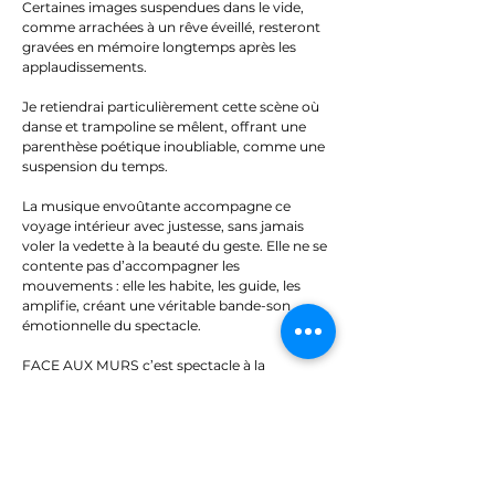
Certaines images suspendues dans le vide,
comme arrachées à un rêve éveillé, resteront
gravées en mémoire longtemps après les
applaudissements.
Je retiendrai particulièrement cette scène où
danse et trampoline se mêlent, offrant une
parenthèse poétique inoubliable, comme une
suspension du temps.
La musique envoûtante accompagne ce
voyage intérieur avec justesse, sans jamais
voler la vedette à la beauté du geste. Elle ne se
contente pas d’accompagner les
mouvements : elle les habite, les guide, les
amplifie, créant une véritable bande-son
émotionnelle du spectacle.
FACE AUX MURS c’est spectacle à la
puissance visuelle comme on en voit
rarement. Un de ceux dont la beauté et les
images vous accompagne longtemps après la
sortie de la salle.