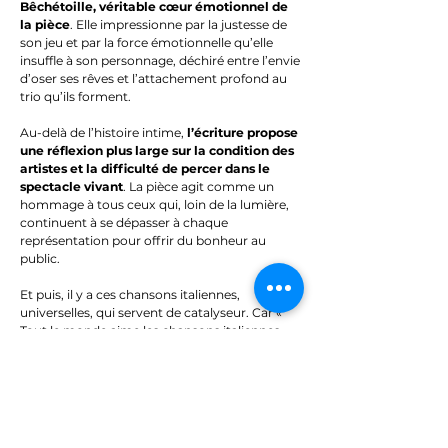
Bêchétoille, véritable cœur émotionnel de
la pièce
. Elle impressionne par la justesse de
son jeu et par la force émotionnelle qu’elle
insuffle à son personnage, déchiré entre l’envie
d’oser ses rêves et l’attachement profond au
trio qu’ils forment.
Au-delà de l’histoire intime,
l’écriture propose
une réflexion plus large sur la condition des
artistes et la difficulté de percer dans le
spectacle vivant
. La pièce agit comme un
hommage à tous ceux qui, loin de la lumière,
continuent à se dépasser à chaque
représentation pour offrir du bonheur au
public.
Et puis, il y a ces chansons italiennes,
universelles, qui servent de catalyseur. Car «
Tout le monde aime les chansons italiennes,
même ceux qui ne les aiment pas. ».
On
ressort avec le baume au cœur et des
mélodies plein la tête
.