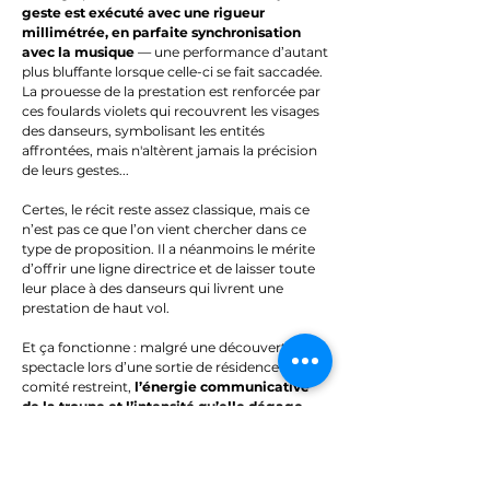
geste est exécuté avec une rigueur
millimétrée, en parfaite synchronisation
avec la musique
— une performance d’autant
plus bluffante lorsque celle-ci se fait saccadée.
La prouesse de la prestation est renforcée par
ces foulards violets qui recouvrent les visages
des danseurs, symbolisant les entités
affrontées, mais n'altèrent jamais la précision
de leurs gestes...
Certes, le récit reste assez classique, mais ce
n’est pas ce que l’on vient chercher dans ce
type de proposition. Il a néanmoins le mérite
d’offrir une ligne directrice et de laisser toute
leur place à des danseurs qui livrent une
prestation de haut vol.
Et ça fonctionne : malgré une découverte du
spectacle lors d’une sortie de résidence en
comité restreint,
l’énergie communicative
de la troupe et l’intensité qu’elle dégage
ont emporté l’adhésion
. Les spectateurs
tapent des mains, se lèvent — autant de signes
qui laissent présager pour
Warriors
un succès
mérité lors du OFF.