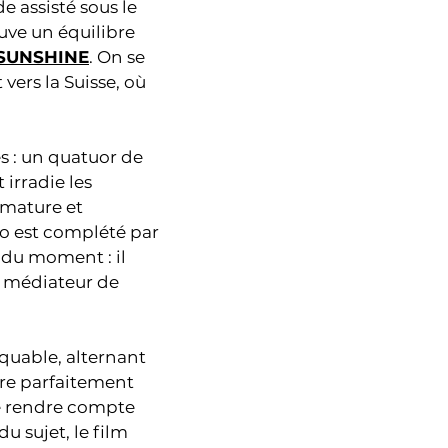
e assisté sous le
ouve un équilibre
 SUNSHINE
. On se
vers la Suisse, où
s : un quatuor de
irradie les
mmature et
io est complété par
s du moment : il
e médiateur de
rquable, alternant
ère parfaitement
se rendre compte
u sujet, le film