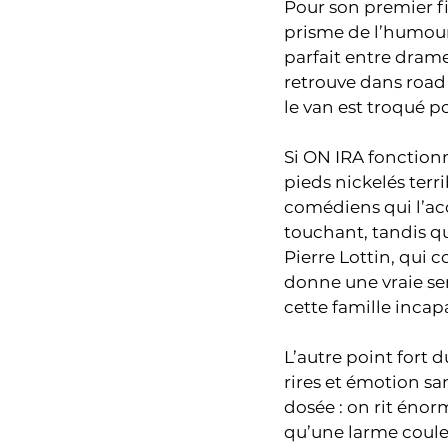
Pour son premier fi
prisme de l’humour.
parfait entre dra
retrouve dans road t
le van est troqué 
Si ON IRA fonctionn
pieds nickelés terr
comédiens qui l’ac
touchant, tandis qu
Pierre Lottin, qui 
donne une vraie sen
cette famille inc
L’autre point fort 
rires et émotion s
dosée : on rit éno
qu’une larme coule 