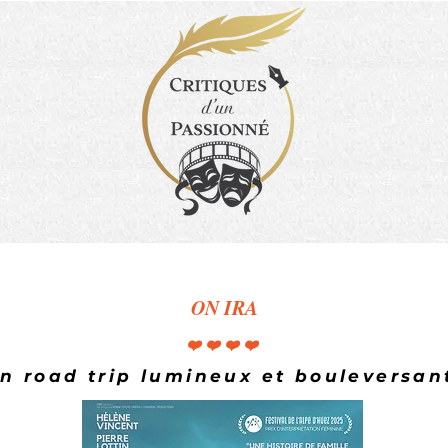
ON IRA
❤️❤️❤️❤️
n road trip lumineux et bouleversan