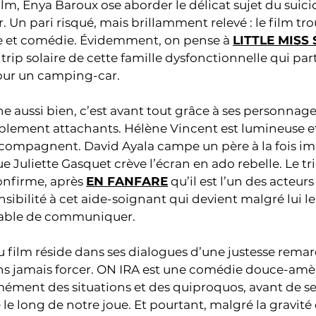
lm, Enya Baroux ose aborder le délicat sujet du suicid
 Un pari risqué, mais brillamment relevé : le film tr
me et comédie. Évidemment, on pense à
LITTLE MISS
rip solaire de cette famille dysfonctionnelle qui part 
pour un camping-car.
e aussi bien, c’est avant tout grâce à ses personnage
iblement attachants. Hélène Vincent est lumineuse et 
compagnent. David Ayala campe un père à la fois i
e Juliette Gasquet crève l’écran en ado rebelle. Le tr
confirme, après
EN FANFARE
qu’il est l’un des acteur
sibilité à cet aide-soignant qui devient malgré lui l
apable de communiquer.
du film réside dans ses dialogues d’une justesse rema
ans jamais forcer. ON IRA est une comédie douce-am
rmément des situations et des quiproquos, avant de 
le long de notre joue. Et pourtant, malgré la gravité d